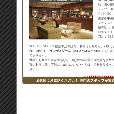
取り扱い腕
ゲ＆ゾーネ
〒104-0061
東京都中央区
グランスイ
最寄駅 ：
OPEN ： 
TEL ： 03-
SEEKERS SELECT 銀座本店では買い取りはもちろん、
パテッ
PHILIPPE）・ランゲ＆ゾーネ（A.LANGE&SOHNE）
を中心
ております。
世界でも数本の限定商品など、希少価値の高い腕時計を多数
買い取りに際に店舗にお越しになったときは、是非取り扱っ
さい。
＞＞SEEKERS SE