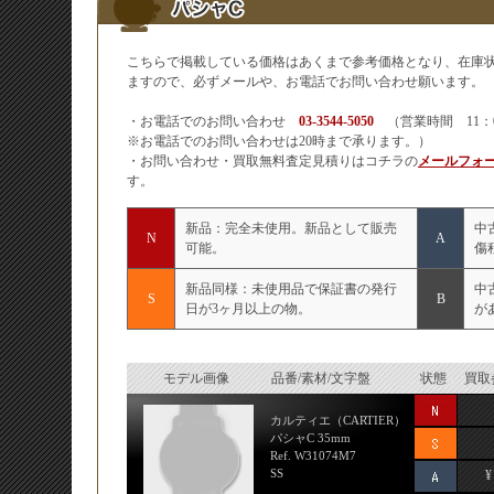
こちらで掲載している価格はあくまで参考価格となり、在庫
ますので、必ずメールや、お電話でお問い合わせ願います。
・お電話でのお問い合わせ
03-3544-5050
（営業時間 11：
※お電話でのお問い合わせは20時まで承ります。）
・お問い合わせ・買取無料査定見積りはコチラの
メールフォ
す。
新品：完全未使用。新品として販売
中
N
A
可能。
傷
新品同様：未使用品で保証書の発行
中
S
B
日が3ヶ月以上の物。
が
モデル画像
品番/素材/文字盤
状態
買取
カルティエ（CARTIER）
パシャC 35mm
Ref. W31074M7
SS
¥