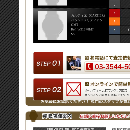
カルティエ（CARTIER）
パシャC メリディアン
GMT
Ref. W31078M7
¥
SS
SEEKER