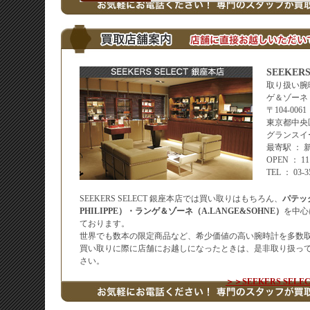
SEEKER
取り扱い腕
ゲ＆ゾーネ
〒104-0061
東京都中央区
グランスイ
最寄駅 ：
OPEN ： 
TEL ： 03-
SEEKERS SELECT 銀座本店では買い取りはもちろん、
パテッ
PHILIPPE）・ランゲ＆ゾーネ（A.LANGE&SOHNE）
を中心
ております。
世界でも数本の限定商品など、希少価値の高い腕時計を多数
買い取りに際に店舗にお越しになったときは、是非取り扱っ
さい。
＞＞SEEKERS SE