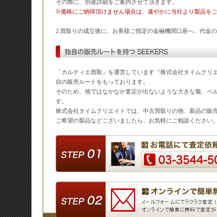
その際に、別途詳細をご案内させて頂きます。
※価格にご納得頂けません場合は、速やかに当社より製品を
2.買取りの成立後に、お客様ご指定の金融機関口座へ、代金
「カルティエ買取」を運営しています『株式会社タイムクリエイ
自の販売ルートをもっております。
そのため、他ではなかなか査定が出ないような大きな傷、ベ
す。
株式会社タイムクリエイトでは、中古買取りの他、新品の販
ご希望の製品などございましたら、お気軽にご相談ください